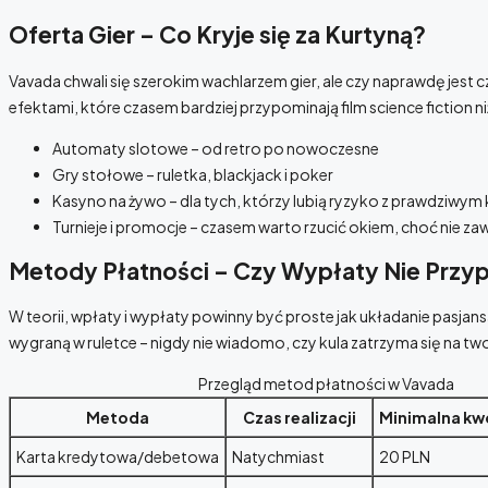
Oferta Gier – Co Kryje się za Kurtyną?
Vavada chwali się szerokim wachlarzem gier, ale czy naprawdę jes
efektami, które czasem bardziej przypominają film science fiction niż
Automaty slotowe – od retro po nowoczesne
Gry stołowe – ruletka, blackjack i poker
Kasyno na żywo – dla tych, którzy lubią ryzyko z prawdziwym
Turnieje i promocje – czasem warto rzucić okiem, choć nie za
Metody Płatności – Czy Wypłaty Nie Przyp
W teorii, wpłaty i wypłaty powinny być proste jak układanie pasjan
wygraną w ruletce – nigdy nie wiadomo, czy kula zatrzyma się na tw
Przegląd metod płatności w Vavada
Metoda
Czas realizacji
Minimalna kw
Karta kredytowa/debetowa
Natychmiast
20 PLN