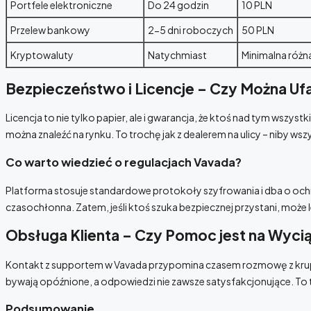
Portfele elektroniczne
Do 24 godzin
10 PLN
Przelew bankowy
2-5 dni roboczych
50 PLN
Kryptowaluty
Natychmiast
Minimalna różn
Bezpieczeństwo i Licencje – Czy Można Uf
Licencja to nie tylko papier, ale i gwarancja, że ktoś nad tym wszystk
można znaleźć na rynku. To trochę jak z dealerem na ulicy – niby ws
Co warto wiedzieć o regulacjach Vavada?
Platforma stosuje standardowe protokoły szyfrowania i dba o och
czasochłonna. Zatem, jeśli ktoś szuka bezpiecznej przystani, może lep
Obsługa Klienta – Czy Pomoc jest na Wycią
Kontakt z supportem w Vavada przypomina czasem rozmowę z krupiere
bywają opóźnione, a odpowiedzi nie zawsze satysfakcjonujące. To 
Podsumowanie