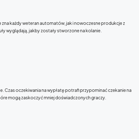
re zna każdy weteran automatów, jak i nowoczesne produkcje z
ytuły wyglądają, jakby zostały stworzone na kolanie.
nie. Czas oczekiwania na wypłatę potrafi przypominać czekanie na
e, które mogą zaskoczyć mniej doświadczonych graczy.