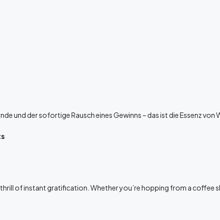
unde und der sofortige Rausch eines Gewinns – das ist die Essenz von
ts
thrill of instant gratification. Whether you’re hopping from a coffee s