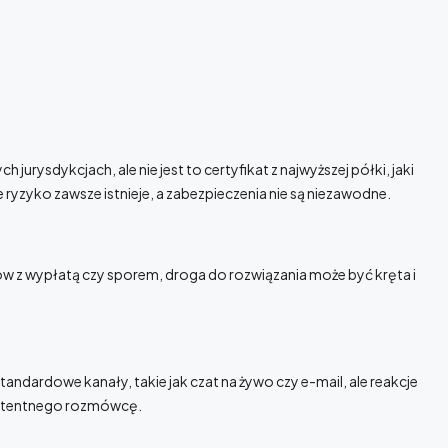
 jurysdykcjach, ale nie jest to certyfikat z najwyższej półki, jaki
 ryzyko zawsze istnieje, a zabezpieczenia nie są niezawodne.
w z wypłatą czy sporem, droga do rozwiązania może być kręta i
ndardowe kanały, takie jak czat na żywo czy e-mail, ale reakcje
mpetentnego rozmówcę.