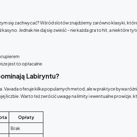
t czym się zachwycać? Wśród slotów znajdziemy zarówno klasyki, któ
 kasyno. Jednak nie daj się zwieść – nie każda gra to hit, a niektóre t
 krupierem
wsze jest to opłacalne
ominają Labiryntu?
sa. Vavada oferuje kilka popularnych metod, ale w praktyce bywa róż
ojej liczbie. Warto też zwrócić uwagę na limity i ewentualne prowizj
ota
Opłaty
Brak