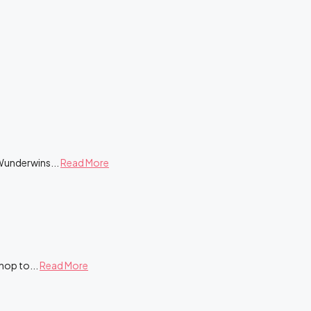
 Wunderwins...
Read More
hop to...
Read More