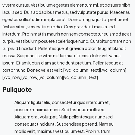
viverra cursus. Vestibulum egestas elementum mi, et posuere nibh
iaculis sed. Duis ac dapibus metus, sed vulputate purus. Maecenas
egestas sollicitudin mi a placerat. Donec magna justo, pretium et
finibus vitae, venenatis eu odio. Cras gravida et massa sed
interdum. Proin mattis mauris non sem consectetur euismod ac at
turpis. Vestibulum posuere scelerisque nunc. Curabitur ornare non
turpis id tincidunt. Pellentesque ut gravida dolor, feugiat blandit
massa. Suspendisse vitae nisl lacinia, ultricies dolor vel, varius
ipsum. Etiam luctus diam ac tincidunt pretium. Pellentesque at
tortor nunc. Donec vel est velit.[/vc_column_text][/vc_column]
[/vc_row][vc_row][vc_column][vc_column_text]
Pullquote
Aliquam ligula felis, consectetur quis interdum et,
posuere maximus nunc. Sed tristique mollis ex.
Aliquam erat volutpat. Nulla pellentesque nunc sed
consequat tincidunt. Suspendisse potenti. Nam eu
mollis velit, maximus vestibulum est. Proin rutrum