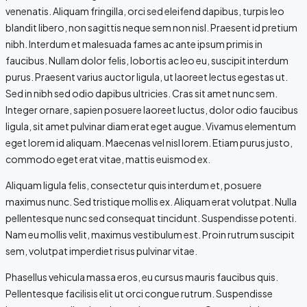
venenatis. Aliquam fringilla, orci sed eleifend dapibus, turpis leo
blandit libero, non sagittis neque sem non nisl. Praesent id pretium
nibh. Interdum et malesuada fames ac ante ipsum primis in
faucibus. Nullam dolor felis, lobortis ac leo eu, suscipit interdum
purus. Praesent varius auctor ligula, ut laoreet lectus egestas ut.
Sed in nibh sed odio dapibus ultricies. Cras sit amet nunc sem.
Integer ornare, sapien posuere laoreet luctus, dolor odio faucibus
ligula, sit amet pulvinar diam erat eget augue. Vivamus elementum
eget lorem id aliquam. Maecenas vel nisl lorem. Etiam purus justo,
commodo eget erat vitae, mattis euismod ex.
Aliquam ligula felis, consectetur quis interdum et, posuere
maximus nunc. Sed tristique mollis ex. Aliquam erat volutpat. Nulla
pellentesque nunc sed consequat tincidunt. Suspendisse potenti.
Nam eu mollis velit, maximus vestibulum est. Proin rutrum suscipit
sem, volutpat imperdiet risus pulvinar vitae.
Phasellus vehicula massa eros, eu cursus mauris faucibus quis.
Pellentesque facilisis elit ut orci congue rutrum. Suspendisse