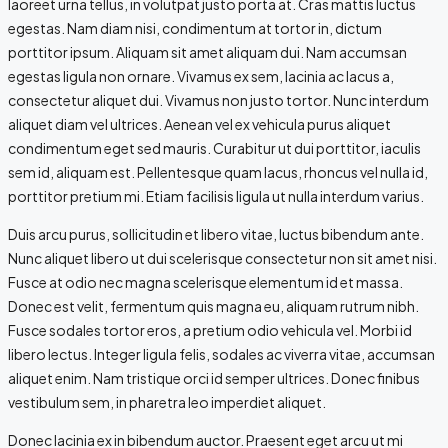
laoreet urna tellus, in volutpat justo porta at. Cras mattis luctus
egestas. Nam diam nisi, condimentum at tortor in, dictum
porttitor ipsum. Aliquam sit amet aliquam dui. Nam accumsan
egestas ligula non ornare. Vivamus ex sem, lacinia ac lacus a,
consectetur aliquet dui. Vivamus non justo tortor. Nunc interdum
aliquet diam vel ultrices. Aenean vel ex vehicula purus aliquet
condimentum eget sed mauris. Curabitur ut dui porttitor, iaculis
sem id, aliquam est. Pellentesque quam lacus, rhoncus vel nulla id,
porttitor pretium mi. Etiam facilisis ligula ut nulla interdum varius.
Duis arcu purus, sollicitudin et libero vitae, luctus bibendum ante.
Nunc aliquet libero ut dui scelerisque consectetur non sit amet nisi.
Fusce at odio nec magna scelerisque elementum id et massa.
Donec est velit, fermentum quis magna eu, aliquam rutrum nibh.
Fusce sodales tortor eros, a pretium odio vehicula vel. Morbi id
libero lectus. Integer ligula felis, sodales ac viverra vitae, accumsan
aliquet enim. Nam tristique orci id semper ultrices. Donec finibus
vestibulum sem, in pharetra leo imperdiet aliquet.
Donec lacinia ex in bibendum auctor. Praesent eget arcu ut mi