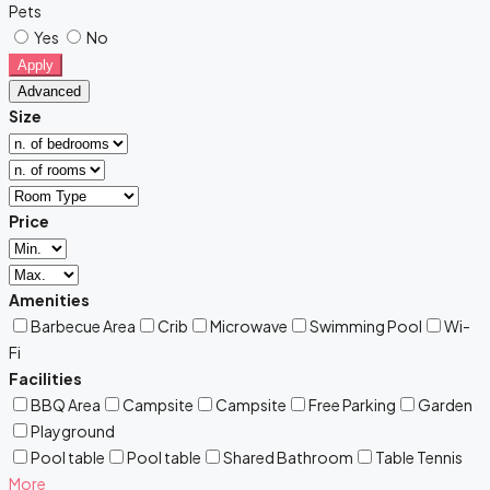
Pets
Yes
No
Apply
Advanced
Size
Price
Amenities
Barbecue Area
Crib
Microwave
Swimming Pool
Wi-
Fi
Facilities
BBQ Area
Campsite
Campsite
Free Parking
Garden
Playground
Pool table
Pool table
Shared Bathroom
Table Tennis
More