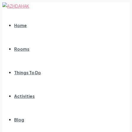
Home
Rooms
Things To Do
Activities
Blog