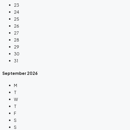
23
24
25
26
27
28
29
30
31
September
2026
M
T
W
T
F
S
S