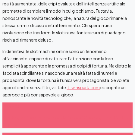
realtà aumentata, delle criptovalute e dell’intelligenza artificiale
promette di cambiare il modo in cui giochiamo. Tuttavia,
nonostante le novità tecnologiche, la natura del gioco rimane la
stessa: un mix di caso e intrattenimento. Chi spera in una
rivoluzione che trasformi le slot in una fonte sicura di guadagno
rischia di rimanere deluso.
In definitiva, le slot machine online sono un fenomeno
affascinante, capace di catturare l’attenzione con la loro
semplicità apparente e la promessa di colpi di fortuna. Ma dietro la
facciata scintillante si nasconde una realtà fatta di numeri e
probabilità, dove la fortuna è l’unica vera protagonista. Se volete
approfondire senza filtri, visitate
it-winspark.com
e scoprite un
approccio più consapevole al gioco.
Prev Post
Strategie Vincenti per Massimizzare i Guadagni nei Casinò
Online