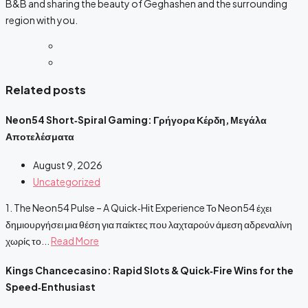
B&B and sharing the beauty of Geghashen and the surrounding
region with you.
Related posts
Neon54 Short‑Spiral Gaming: Γρήγορα Κέρδη, Μεγάλα
Αποτελέσματα
August 9, 2026
Uncategorized
1. The Neon54 Pulse – A Quick‑Hit Experience Το Neon54 έχει
δημιουργήσει μια θέση για παίκτες που λαχταρούν άμεση αδρεναλίνη
χωρίς το...
Read More
Kings Chancecasino: Rapid Slots & Quick‑Fire Wins for the
Speed‑Enthusiast