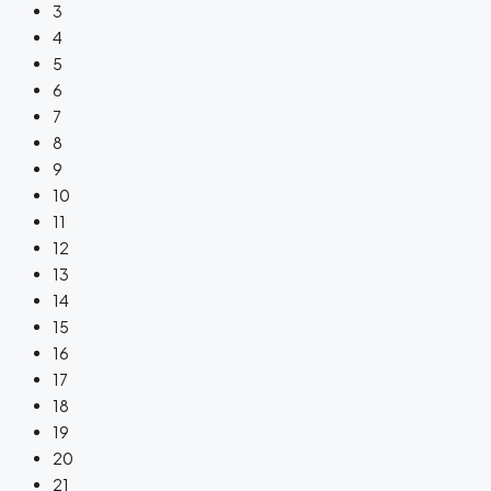
3
4
5
6
7
8
9
10
11
12
13
14
15
16
17
18
19
20
21