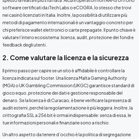
spesso la realtà è più sfumata. Alcuni operatori non AAMS offrono
software certificati da iTech Labs o eCOGRA, lo stesso che trovi
nei casinò licenziati in Italia. Inoltre, la possibilità di utilizzare più
metodi di pagamento internazionali è un vantaggio concreto per
chi preferisce wallet elettronici o carte prepagate. Il punto chiave è
valutare l’intero ecosistema: licenza, audit, protezione dei fondi e
feedback degli utenti.
2. Come valutare la licenza e la sicurezza
Il primo passo per capire se un sito è affidabile è controllare la
licenza indicata sul footer. Una licenza Malta Gaming Authority
(MGA) o UK Gambling Commission (UKGC) garantisce standard di
gioco equo, protezione dei dati e gestione responsabile del
denaro. Se la licenza è di Curacao, è bene verificare la presenza di
audit esterni, perché la regolamentazione è più leggera. Inoltre, la
crittografia SSL a 256 bit è ormai indispensabile: senza di essa, le
tue informazioni personali e finanziarie sono a rischio.
Un altro aspetto da tenere d’occhio è la politica di segregazione