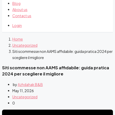
Blog
About us
Contact us
Login
Home
Uncategorized
Siti scommesse non AAMS affidabile: guida pratica 2024 per
scegliere il migliore
Siti scommesse non AAMS affidabile: guida pratica
2024 per scegliere il migliore
by
Azhdahak B&B
May 11, 2026
Uncategorized
0