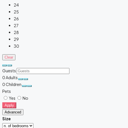
24
25
26
27
28
29
30
Clear
Guests
0
Adults
0
Children
Pets
Yes
No
Apply
Advanced
Size