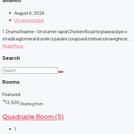
dinamici
August 6, 2026
Uncategorized
1. Drumul înainte – Un starter rapid Chicken Road te plasează pe o
stradă aglomerată unde o pasăre curajoasă trebuie să navigheze...
Read More
Search
Rooms
Featured
֏
13,500
/Starting from
Quadruple Room (5)
1