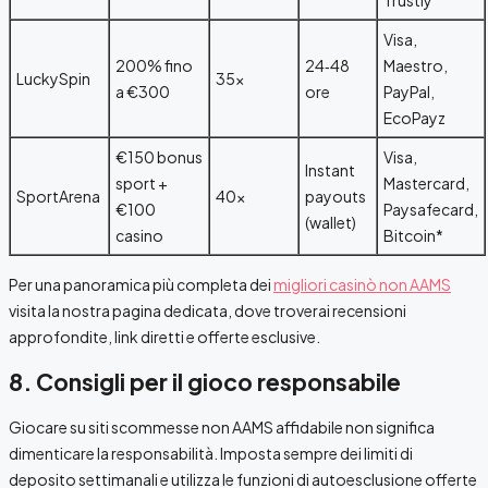
Trustly
Visa,
200% fino
24‑48
Maestro,
LuckySpin
35x
a €300
ore
PayPal,
EcoPayz
€150 bonus
Visa,
Instant
sport +
Mastercard,
SportArena
40x
payouts
€100
Paysafecard,
(wallet)
casino
Bitcoin*
Per una panoramica più completa dei
migliori casinò non AAMS
visita la nostra pagina dedicata, dove troverai recensioni
approfondite, link diretti e offerte esclusive.
8. Consigli per il gioco responsabile
Giocare su siti scommesse non AAMS affidabile non significa
dimenticare la responsabilità. Imposta sempre dei limiti di
deposito settimanali e utilizza le funzioni di autoesclusione offerte