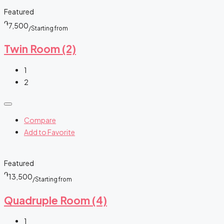
Featured
֏
7,500
/Starting from
Twin Room (2)
1
2
Compare
Add to Favorite
Featured
֏
13,500
/Starting from
Quadruple Room (4)
1