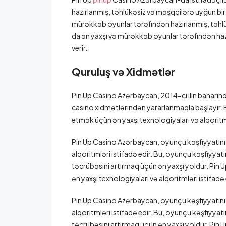
hazırlanmış, təhlükəsiz və məşqçilərə uyğun bir
mürəkkəb oyunlar tərəfindən hazırlanmış, təhlü
da ən yaxşı və mürəkkəb oyunlar tərəfindən haz
verir.
Quruluş və Xidmətlər
Pin Up Casino Azərbaycan, 2014-ci ilin baharında
casino xidmətlərindən yararlanmaqla başlayır. B
etmək üçün ən yaxşı texnologiyaları və alqoritml
Pin Up Casino Azərbaycan, oyunçu kəşfiyyatını
alqoritmləri istifadə edir. Bu, oyunçu kəşfiyya
təcrübəsini artırmaq üçün ən yaxşı yoldur. Pin
ən yaxşı texnologiyaları və alqoritmləri istifadə 
Pin Up Casino Azərbaycan, oyunçu kəşfiyyatını
alqoritmləri istifadə edir. Bu, oyunçu kəşfiyya
təcrübəsini artırmaq üçün ən yaxşı yoldur. Pin