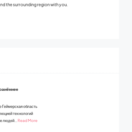
nd the surrounding region with you.
ранённее
е Геймерская область
люцией технологий
е людей...
Read More