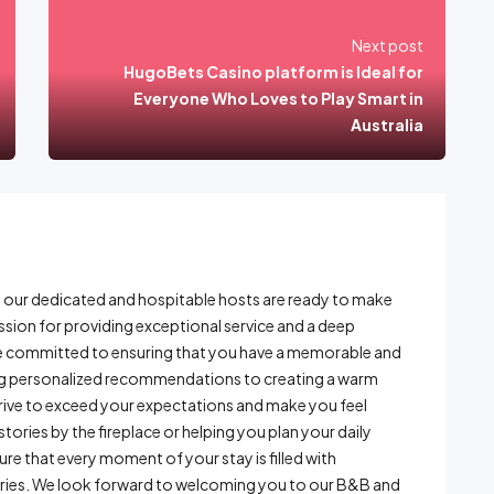
Next post
HugoBets Casino platform is Ideal for
Everyone Who Loves to Play Smart in
Australia
ur dedicated and hospitable hosts are ready to make
ssion for providing exceptional service and a deep
re committed to ensuring that you have a memorable and
ing personalized recommendations to creating a warm
ive to exceed your expectations and make you feel
stories by the fireplace or helping you plan your daily
sure that every moment of your stay is filled with
ories. We look forward to welcoming you to our B&B and