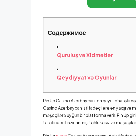
Содержимое
Quruluş və Xidmətlər
Qeydiyyat və Oyunlar
Pin Up Casino Azərbaycan-da qeyri-əhatəli məşhu
Casino Azərbaycan istifadəçilərə ən yaxşı və m
məşqçilərə uyğun bir platforma verir. Pin Up g
tərəfindən hazırlanmış, təhlükəsiz və məşqçilər
Pin Up
pinup
Casino Azərbaycan-da istifadəçilə