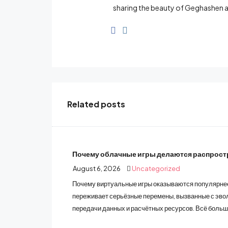
sharing the beauty of Geghashen a
Related posts
Почему облачные игры делаются распрост
August 6, 2026
Uncategorized
Почему виртуальные игры оказываются популярне
переживает серьёзные перемены, вызванные с эво
передачи данных и расчётных ресурсов. Всё больш