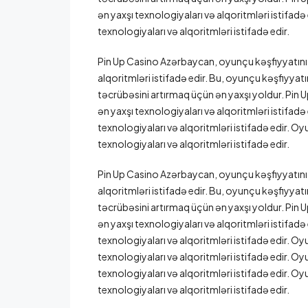
ən yaxşı texnologiyaları və alqoritmləri istifad
texnologiyaları və alqoritmləri istifadə edir.
Pin Up Casino Azərbaycan, oyunçu kəşfiyyatını
alqoritmləri istifadə edir. Bu, oyunçu kəşfiyya
təcrübəsini artırmaq üçün ən yaxşı yoldur. Pin
ən yaxşı texnologiyaları və alqoritmləri istifad
texnologiyaları və alqoritmləri istifadə edir. 
texnologiyaları və alqoritmləri istifadə edir.
Pin Up Casino Azərbaycan, oyunçu kəşfiyyatını
alqoritmləri istifadə edir. Bu, oyunçu kəşfiyya
təcrübəsini artırmaq üçün ən yaxşı yoldur. Pin
ən yaxşı texnologiyaları və alqoritmləri istifad
texnologiyaları və alqoritmləri istifadə edir. 
texnologiyaları və alqoritmləri istifadə edir. 
texnologiyaları və alqoritmləri istifadə edir. 
texnologiyaları və alqoritmləri istifadə edir.