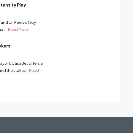
ntensity Play
and on Reels of Joy,
at...
Read More
ekers
payoff, CasaBet offers a
nd the stakes...
Read