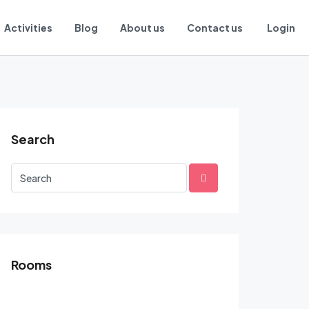
Activities
Blog
About us
Contact us
Login
Search
13,500
֏
/Starting from
13,500
֏
/Starting from
7,500
֏
Quadruple Room (5)
/Starting from
13,500
֏
Triple Room (3)
/Starting from
Rooms
7,500
1
5
֏
Twin Room (2)
/Starting from
1
3
Quadruple Room (4)
1
2
Double Room (1)
1
5
1
3