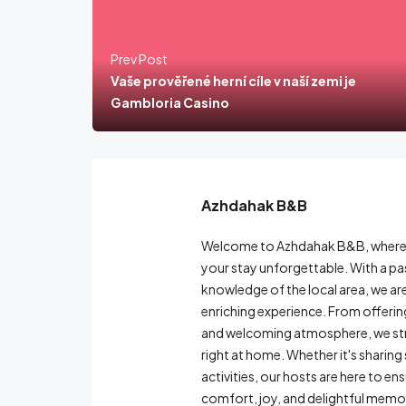
Prev Post
Vaše prověřené herní cíle v naší zemi je
Gambloria Casino
Azhdahak B&B
Welcome to Azhdahak B&B, where o
your stay unforgettable. With a pa
knowledge of the local area, we a
enriching experience. From offer
and welcoming atmosphere, we str
right at home. Whether it's sharing 
activities, our hosts are here to en
comfort, joy, and delightful mem