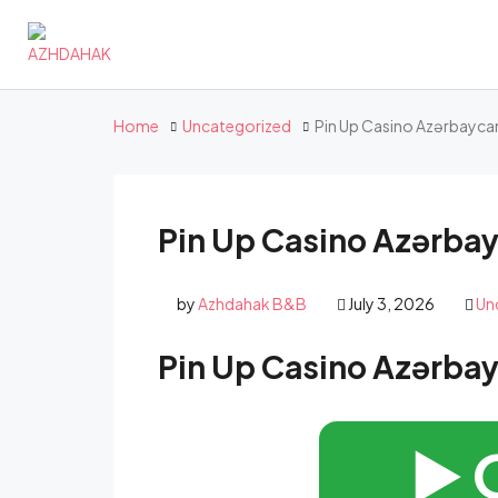
Home
Uncategorized
Pin Up Casino Azərbayca
Pin Up Casino Azərba
by
Azhdahak B&B
July 3, 2026
Un
Pin Up Casino Azərba
▶️