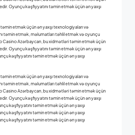
ə edir. Oyunçu kəşfiyyatını təmin etmək üçün ən yaxşı
 təmin etmək üçün ən yaxşı texnologiyaları və
tını təmin etmək, məlumatları təhlil etmək və oyunçu
 Up Casino Azərbaycan, bu xidmətləri təmin etmək üçün
ə edir. Oyunçu kəşfiyyatını təmin etmək üçün ən yaxşı
Oyunçu kəşfiyyatını təmin etmək üçün ən yaxşı
 təmin etmək üçün ən yaxşı texnologiyaları və
tını təmin etmək, məlumatları təhlil etmək və oyunçu
 Up Casino Azərbaycan, bu xidmətləri təmin etmək üçün
ə edir. Oyunçu kəşfiyyatını təmin etmək üçün ən yaxşı
Oyunçu kəşfiyyatını təmin etmək üçün ən yaxşı
Oyunçu kəşfiyyatını təmin etmək üçün ən yaxşı
Oyunçu kəşfiyyatını təmin etmək üçün ən yaxşı