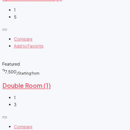
1
5
Compare
Add to Favorite
Featured
֏
7,500
/Starting from
Double Room (1)
1
3
Compare