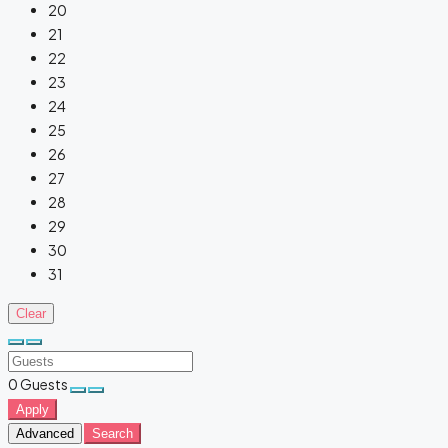
20
21
22
23
24
25
26
27
28
29
30
31
Clear
0
Guests
Apply
Advanced
Search