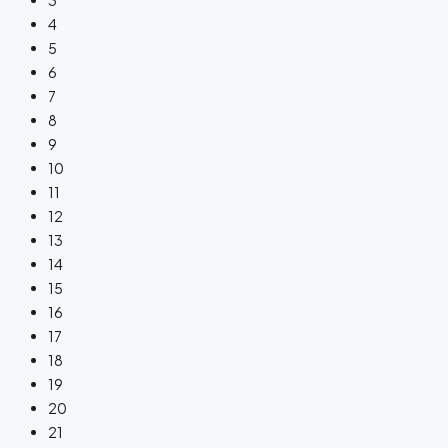
3
4
5
6
7
8
9
10
11
12
13
14
15
16
17
18
19
20
21