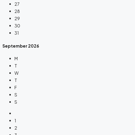
27
28
29
30
31
September
2026
M
T
W
T
F
S
S
1
2