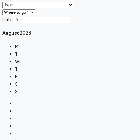
Date
August
2026
M
T
W
T
F
S
S