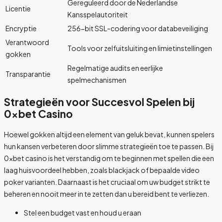
Gereguleerd door de Nederlandse
Licentie
Kansspelautoriteit
Encryptie
256-bit SSL-codering voor databeveiliging
Verantwoord
Tools voor zelfuitsluiting en limietinstellingen
gokken
Regelmatige audits en eerlijke
Transparantie
spelmechanismen
Strategieën voor Succesvol Spelen bij
0xbet Casino
Hoewel gokken altijd een element van geluk bevat, kunnen spelers
hun kansen verbeteren door slimme strategieën toe te passen. Bij
0xbet casino is het verstandig om te beginnen met spellen die een
laag huisvoordeel hebben, zoals blackjack of bepaalde video
poker varianten. Daarnaast is het cruciaal om uw budget strikt te
beheren en nooit meer in te zetten dan u bereid bent te verliezen.
Stel een budget vast en houd u eraan