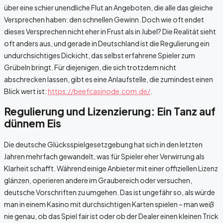
über eine schier unendliche Flut an Angeboten, die alle das gleiche
Versprechen haben: den schnellen Gewinn. Doch wie oft endet
dieses Versprechen nicht eher in Frust als in Jubel? Die Realität sieht
oft anders aus, und gerade in Deutschland ist die Regulierung ein
undurchsichtiges Dickicht, das selbst erfahrene Spieler zum
Grübeln bringt. Für diejenigen, die sich trotzdem nicht
abschrecken lassen, gibt es eine Anlaufstelle, die zumindest einen
Blick wert ist:
https://beefcasinode.com.de/
.
Regulierung und Lizenzierung: Ein Tanz auf
dünnem Eis
Die deutsche Glücksspielgesetzgebung hat sich in den letzten
Jahren mehrfach gewandelt, was für Spieler eher Verwirrung als
Klarheit schafft. Während einige Anbieter mit einer offiziellen Lizenz
glänzen, operieren andere im Graubereich oder versuchen,
deutsche Vorschriften zu umgehen. Das ist ungefähr so, als würde
man in einem Kasino mit durchsichtigen Karten spielen – man weiß
nie genau, ob das Spiel fair ist oder ob der Dealer einen kleinen Trick