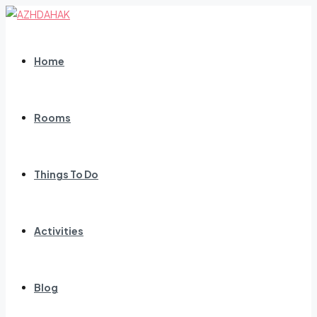
Home
Rooms
Things To Do
Activities
Blog