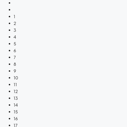
1
2
3
4
5
6
7
8
9
10
11
12
13
14
15
16
17