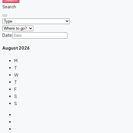
Search
Date
August
2026
M
T
W
T
F
S
S