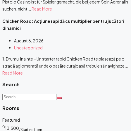
Pistolo Casino ist für Spieler gemacht, die bei jedem Spin Adrenalin
suchen, nicht...
Read More
Chicken Road: Acțiune rapidă cu multiplier pentru jucători
dinamici
August 6, 2026
Uncategorized
1. Drumul înainte – Un starter rapid Chicken Road te plasează pe o
stradă aglomerată unde o pasăre curajoasă trebuie să navigheze...
Read More
Search
Rooms
Featured
֏
13,500
/Starting from