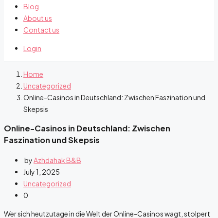
Blog
About us
Contact us
Login
Home
Uncategorized
Online-Casinos in Deutschland: Zwischen Faszination und
Skepsis
Online-Casinos in Deutschland: Zwischen
Faszination und Skepsis
by
Azhdahak B&B
July 1, 2025
Uncategorized
0
Wer sich heutzutage in die Welt der Online-Casinos wagt, stolpert