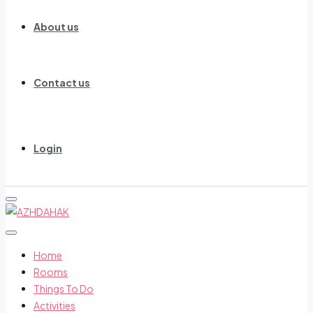
About us
Contact us
Login
Home
Rooms
Things To Do
Activities