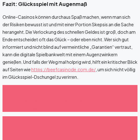
Fazit: Glücksspiel mit Augenmaß
Online-Casinos können durchaus Spaß machen, wenn man sich
der Risiken bewusst ist und mit einer Portion Skepsis an die Sache
herangeht. Die Verlockung des schnellen Geldes ist groß, doch am
Ende entscheidet oft das Glück – oder eben nicht. Wer sich gut
informiert und nicht blind auf vermeintliche „Garantien“ vertraut,
kann die digitale Spielbankwelt mit einem Augenzwinkern
genießen. Und falls der Weg mal holprig wird, hilft ein kritischer Blick
auf Seiten wie
https://beefcasinode.com.de/
, um sich nicht völlig
im Glücksspiel-Dschungel zu verirren.
Prev Post
Online-Casinos und ihre versteckten Tücken: Ein kritischer
Blick auf AquaWinn
Next post
888Starz – Kompleksowy Przegląd Popularnej Platformy
iGaming