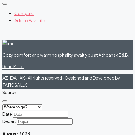
Compare
Add to Favorite
Cozy comfort and warm hospitality await you at Azhdahak B&B.
Read More
AZHDAHAK- All rights reserved - Designed and Developed by
TATIOSA LLC
Search
Date
Depart
August
2026