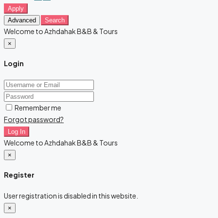
Apply
Advanced
Search
Welcome to Azhdahak B&B & Tours
×
Login
Remember me
Forgot password?
Log In
Welcome to Azhdahak B&B & Tours
×
Register
User registration is disabled in this website.
×