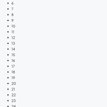
6
7
8
9
10
11
12
13
14
15
16
17
18
19
20
21
22
23
24