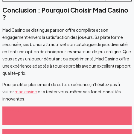
Conclusion : Pourquoi Choisir Mad Casino
?
Mad Casino se distingue par son offre complète et son
engagement envers la satisfaction des joueurs. Sa plateforme
sécurisée, ses bonus attractifs et son catalogue de jeux diversifié
en font une option de choix pour les amateurs de jeux en ligne. Que
vous soyez un joueur débutant ou expérimenté, Mad Casino offre
une expérience adaptée à tous les profils avec un excellent rapport
qualité-prix.
Pour profiter pleinement de cette expérience, n’hésitez pas à
visiter
mad casino
et à tester vous-même ses fonctionnalités
innovantes.
Prev Post
Explorer l’univers captivant des casinos en ligne modernes
Next post