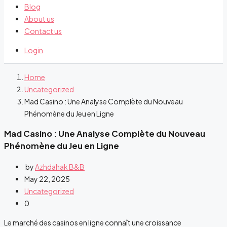
Blog
About us
Contact us
Login
Home
Uncategorized
Mad Casino : Une Analyse Complète du Nouveau
Phénomène du Jeu en Ligne
Mad Casino : Une Analyse Complète du Nouveau
Phénomène du Jeu en Ligne
by
Azhdahak B&B
May 22, 2025
Uncategorized
0
Le marché des casinos en ligne connaît une croissance