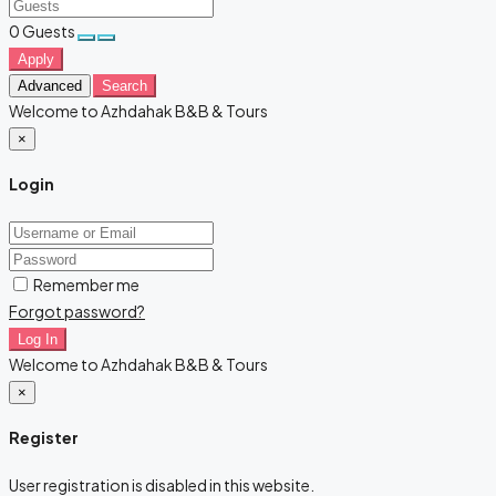
0
Guests
Apply
Advanced
Search
Welcome to Azhdahak B&B & Tours
×
Login
Remember me
Forgot password?
Log In
Welcome to Azhdahak B&B & Tours
×
Register
User registration is disabled in this website.