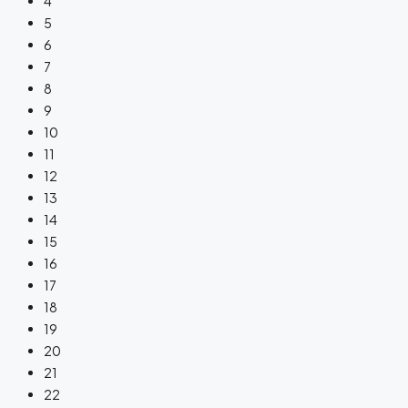
4
5
6
7
8
9
10
11
12
13
14
15
16
17
18
19
20
21
22