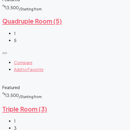
֏
13,500
/Starting from
Quadruple Room (5)
1
5
Compare
Add to Favorite
Featured
֏
13,500
/Starting from
Triple Room (3)
1
3