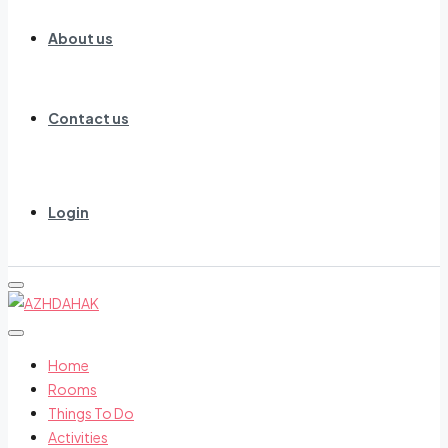
About us
Contact us
Login
Home
Rooms
Things To Do
Activities