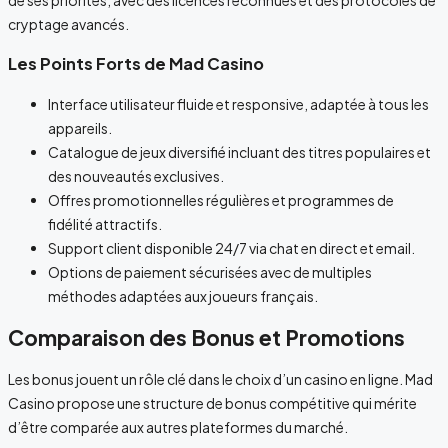
cryptage avancés.
Les Points Forts de Mad Casino
Interface utilisateur fluide et responsive, adaptée à tous les
appareils.
Catalogue de jeux diversifié incluant des titres populaires et
des nouveautés exclusives.
Offres promotionnelles régulières et programmes de
fidélité attractifs.
Support client disponible 24/7 via chat en direct et email.
Options de paiement sécurisées avec de multiples
méthodes adaptées aux joueurs français.
Comparaison des Bonus et Promotions
Les bonus jouent un rôle clé dans le choix d’un casino en ligne. Mad
Casino propose une structure de bonus compétitive qui mérite
d’être comparée aux autres plateformes du marché.