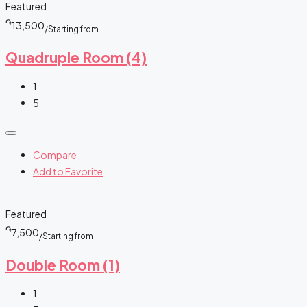
Featured
֏
13,500
/Starting from
Quadruple Room (4)
1
5
Compare
Add to Favorite
Featured
֏
7,500
/Starting from
Double Room (1)
1