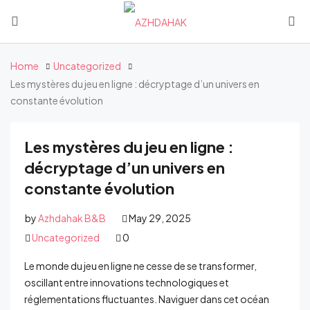
Home
Uncategorized
Les mystères du jeu en ligne : décryptage d’un univers en
constante évolution
Les mystères du jeu en ligne :
décryptage d’un univers en
constante évolution
by
Azhdahak B&B
May 29, 2025
Uncategorized
0
Le monde du jeu en ligne ne cesse de se transformer,
oscillant entre innovations technologiques et
réglementations fluctuantes. Naviguer dans cet océan