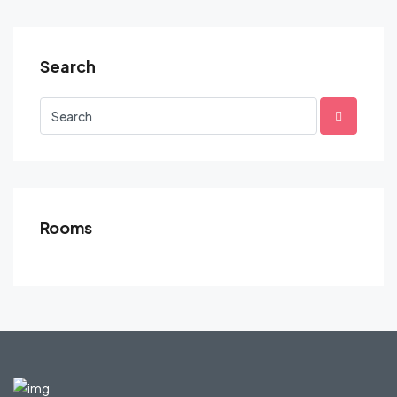
Search
֏
13,500
/Starting from
Quadruple Room (5)
Rooms
1
5
FEATURED
FE
֏
1