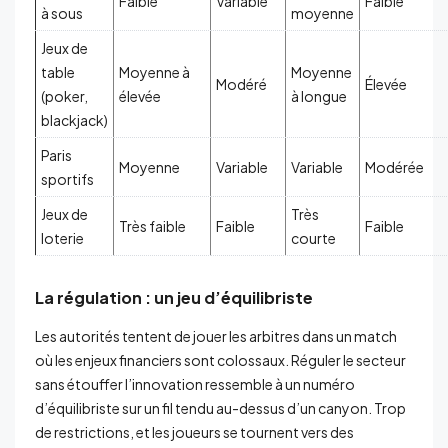
Faible
Variable
Faible
à sous
moyenne
Jeux de
table
Moyenne à
Moyenne
Modéré
Élevée
(poker,
élevée
à longue
blackjack)
Paris
Moyenne
Variable
Variable
Modérée
sportifs
Jeux de
Très
Très faible
Faible
Faible
loterie
courte
La régulation : un jeu d’équilibriste
Les autorités tentent de jouer les arbitres dans un match
où les enjeux financiers sont colossaux. Réguler le secteur
sans étouffer l’innovation ressemble à un numéro
d’équilibriste sur un fil tendu au-dessus d’un canyon. Trop
de restrictions, et les joueurs se tournent vers des