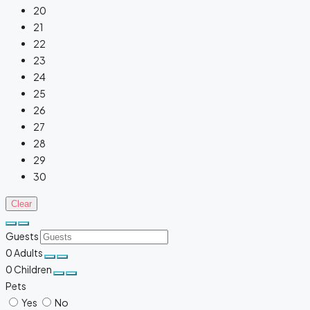
20
21
22
23
24
25
26
27
28
29
30
Clear
Guests
0
Adults
0
Children
Pets
Yes
No