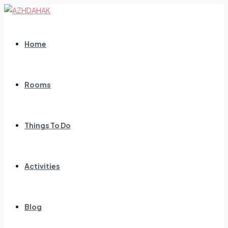
Home
Rooms
Things To Do
Activities
Blog