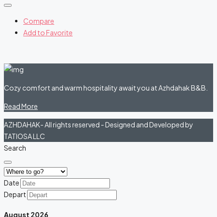
Compare
Add to Favorite
Cozy comfort and warm hospitality await you at Azhdahak B&B.
Read More
AZHDAHAK- All rights reserved - Designed and Developed by
TATIOSA LLC
Search
Date
Depart
August
2026