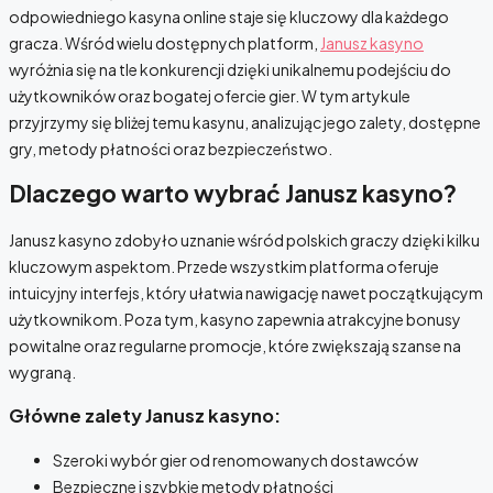
odpowiedniego kasyna online staje się kluczowy dla każdego
gracza. Wśród wielu dostępnych platform,
Janusz kasyno
wyróżnia się na tle konkurencji dzięki unikalnemu podejściu do
użytkowników oraz bogatej ofercie gier. W tym artykule
przyjrzymy się bliżej temu kasynu, analizując jego zalety, dostępne
gry, metody płatności oraz bezpieczeństwo.
Dlaczego warto wybrać Janusz kasyno?
Janusz kasyno zdobyło uznanie wśród polskich graczy dzięki kilku
kluczowym aspektom. Przede wszystkim platforma oferuje
intuicyjny interfejs, który ułatwia nawigację nawet początkującym
użytkownikom. Poza tym, kasyno zapewnia atrakcyjne bonusy
powitalne oraz regularne promocje, które zwiększają szanse na
wygraną.
Główne zalety Janusz kasyno:
Szeroki wybór gier od renomowanych dostawców
Bezpieczne i szybkie metody płatności