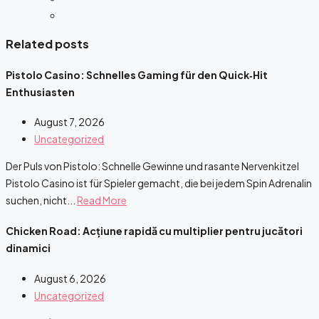
Related posts
Pistolo Casino: Schnelles Gaming für den Quick‑Hit
Enthusiasten
August 7, 2026
Uncategorized
Der Puls von Pistolo: Schnelle Gewinne und rasante Nervenkitzel
Pistolo Casino ist für Spieler gemacht, die bei jedem Spin Adrenalin
suchen, nicht...
Read More
Chicken Road: Acțiune rapidă cu multiplier pentru jucători
dinamici
August 6, 2026
Uncategorized