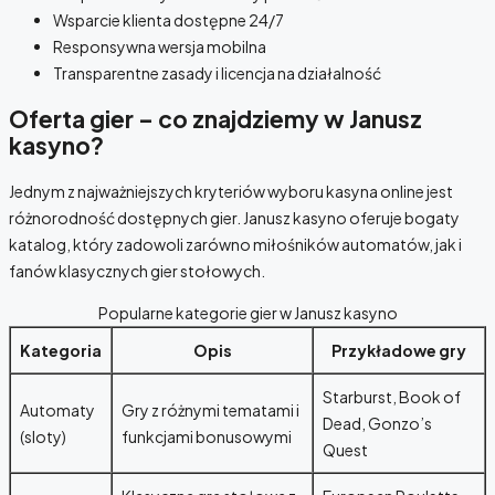
Wsparcie klienta dostępne 24/7
Responsywna wersja mobilna
Transparentne zasady i licencja na działalność
Oferta gier – co znajdziemy w Janusz
kasyno?
Jednym z najważniejszych kryteriów wyboru kasyna online jest
różnorodność dostępnych gier. Janusz kasyno oferuje bogaty
katalog, który zadowoli zarówno miłośników automatów, jak i
fanów klasycznych gier stołowych.
Popularne kategorie gier w Janusz kasyno
Kategoria
Opis
Przykładowe gry
Starburst, Book of
Automaty
Gry z różnymi tematami i
Dead, Gonzo’s
(sloty)
funkcjami bonusowymi
Quest