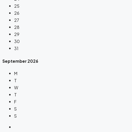
25
26
27
28
29
30
31
September
2026
M
T
W
T
F
S
S