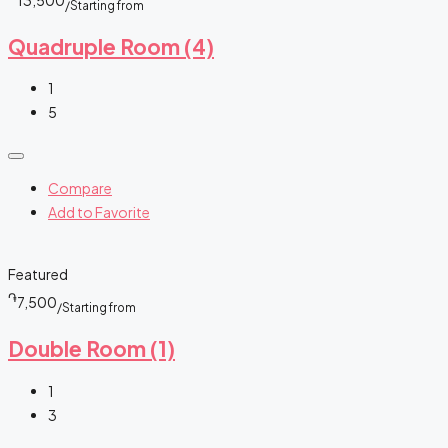
/Starting from
Quadruple Room (4)
1
5
Compare
Add to Favorite
Featured
֏
7,500
/Starting from
Double Room (1)
1
3