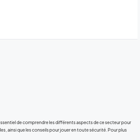
 essentiel de comprendre les différents aspects de ce secteur pour
es, ainsi que les conseils pour jouer en toute sécurité. Pour plus