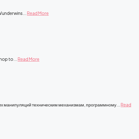
 Wunderwins...
Read More
hop to...
Read More
очих манипуляций техническим механизмам, программному...
Read