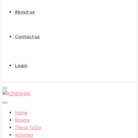
About us
Contact us
Login
Home
Rooms
Things To Do
Activities