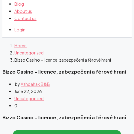
Blog
About us
Contact us
Login
Home
Uncategorized
Bizzo Casino – licence, zabezpečení a férové hraní
Bizzo Casino – licence, zabezpečení a férové hraní
by
Azhdahak B&B
June 22, 2026
Uncategorized
0
Bizzo Casino – licence, zabezpečení a férové hraní