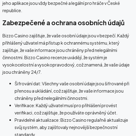
jeho aplikace jsou vždy bezpečné a legální pro hráče v České
republice.
Zabezpečené a ochrana osobních údajů
Bizzo Casino zajišťuje, že vaše osobní údaje jsou v bezpečí. Každý
přihlášený uživatel má přístup k ochrannému systému, který
zajišťuje, že vaše informace jsou chráněny před nelegálními
činnostmi. Bizzo Casino recenze uvádějí, že systém je
vysokocelostní a vysokopravodový, což znamená, že vaše údaje
jsou chráněny 24/7.
Šifrování dat: Všechny vaše osobní údaje jsou šifrované při
přenosu a ukládání, což zajišťuje, že vaše informace jsou
chráněny před nelegálními činnostmi.
Verifikace: Každý uživatel musí pro přihlášení provést
verifikaci, což zajišťuje, že používáte oprávněný účet.
Pravidelné aktualizace: Bizzo Casino regulařně aktualizuje
svůj systém, aby zajišťovaly nejnovější bezpečnostní
standardy.