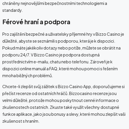
chráněny nejnovějšími bezpečnostními technologiemi a
standardy.
Férové hraní a podpora
Pro zajištění bezpečné a uživatelsky příjemné hry v Bizzo Casino je
důležité, abyste se seznámili s podporou, která je k dispozici.
Pokud máte jakékoliv dotazy nebo potíže, můžete se obrátit na
podporu 24/7. V Bizzo Casino je podpora dostupná
prostřednictvím e-mailu, chatu nebo telefonu. Zároveň je k
dispozici online manuál a FAQ, které mohou pomoci s řešením
mnoha běžných problémů.
Chcete-li zlepšit svůj zážitek s Bizzo Casino App, doporučujeme si
přečíst recenze od ostatních hráčů. Bizzocasino recenze jsou
velmi důležité, protože mohou poskytnout cenné informace o
zkušenostech ostatních. Zkuste také využít všechny dostupné
funkce aplikace, jako jsou bonusy a slevy, které mohou zlepšit vaši
zkušenost s hraním.