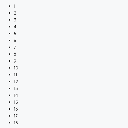
1
2
3
4
5
6
7
8
9
10
11
12
13
14
15
16
17
18