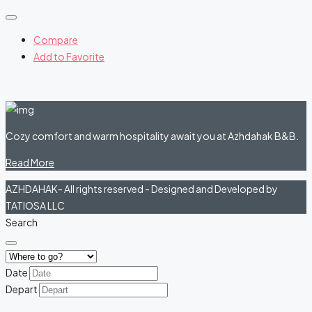
Compare
Add to Favorite
Cozy comfort and warm hospitality await you at Azhdahak B&B.
Read More
AZHDAHAK- All rights reserved - Designed and Developed by
TATIOSA LLC
Search
Date
Depart