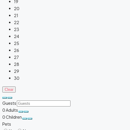
19
20
21
22
23
24
25
26
27
28
29
30
Clear
Guests
0
Adults
0
Children
Pets