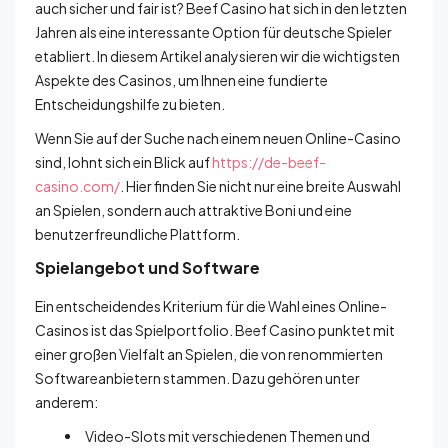
auch sicher und fair ist? Beef Casino hat sich in den letzten
Jahren als eine interessante Option für deutsche Spieler
etabliert. In diesem Artikel analysieren wir die wichtigsten
Aspekte des Casinos, um Ihnen eine fundierte
Entscheidungshilfe zu bieten.
Wenn Sie auf der Suche nach einem neuen Online-Casino
sind, lohnt sich ein Blick auf
https://de-beef-
casino.com/
. Hier finden Sie nicht nur eine breite Auswahl
an Spielen, sondern auch attraktive Boni und eine
benutzerfreundliche Plattform.
Spielangebot und Software
Ein entscheidendes Kriterium für die Wahl eines Online-
Casinos ist das Spielportfolio. Beef Casino punktet mit
einer großen Vielfalt an Spielen, die von renommierten
Softwareanbietern stammen. Dazu gehören unter
anderem:
Video-Slots mit verschiedenen Themen und